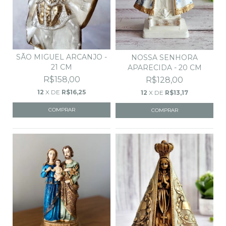
SÃO MIGUEL ARCANJO -
NOSSA SENHORA
21 CM
APARECIDA - 20 CM
R$158,00
R$128,00
12
X DE
R$16,25
12
X DE
R$13,17