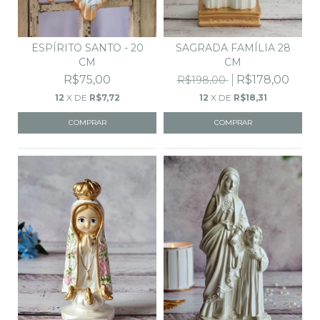
SAGRADA FAMÍLIA 28
ESPÍRITO SANTO - 20
CM
CM
R$178,00
R$75,00
R$198,00
12
X DE
R$18,31
12
X DE
R$7,72