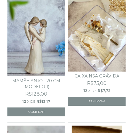
CAIXA NSA GRÁVIDA
MAMÃE ANJO - 20 CM
R$75,00
(MODELO 1)
12
X DE
R$7,72
R$128,00
12
X DE
R$13,17