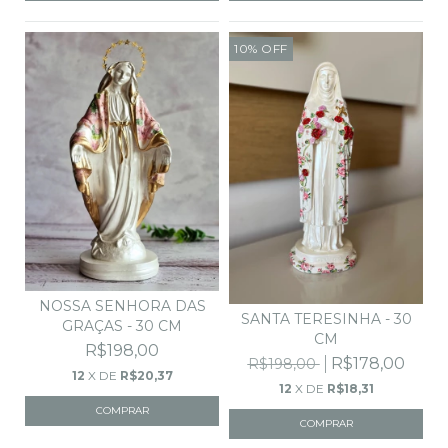
10
%
OFF
NOSSA SENHORA DAS
SANTA TERESINHA - 30
GRAÇAS - 30 CM
CM
R$198,00
R$178,00
R$198,00
12
X DE
R$20,37
12
X DE
R$18,31