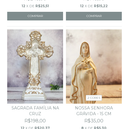
12
X DE
R$25,51
12
X DE
R$15,22
2 CORES
NOSSA SENHORA
SAGRADA FAMÍLIA NA
GRÁVIDA - 15 CM
CRUZ
R$35,00
R$198,00
8
X DE
R$5,30
12
X DE
R$20,37