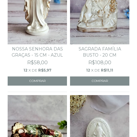
NOSSA SENHORA DAS
SAGRADA FAMÍLIA
GRAÇAS - 15 CM - AZUL
BUSTO - 20 CM
R$58,00
R$108,00
12
X DE
R$5,97
12
X DE
R$11,11