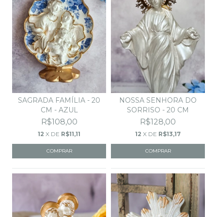
SAGRADA FAMÍLIA - 20
NOSSA SENHORA DO
CM - AZUL
SORRISO - 20 CM
R$108,00
R$128,00
12
X DE
R$11,11
12
X DE
R$13,17