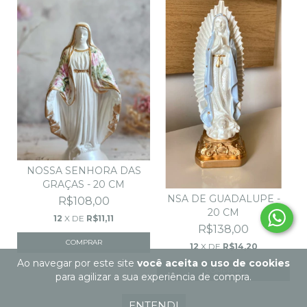
NOSSA SENHORA DAS
GRAÇAS - 20 CM
NSA DE GUADALUPE -
R$108,00
20 CM
12
X DE
R$11,11
R$138,00
12
X DE
R$14,20
Ao navegar por este site
você aceita o uso de cookies
para agilizar a sua experiência de compra.
ENTENDI