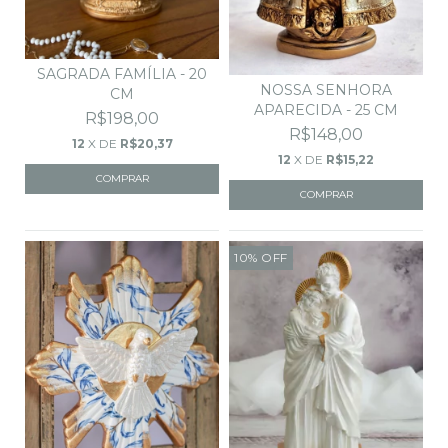
SAGRADA FAMÍLIA - 20
NOSSA SENHORA
CM
APARECIDA - 25 CM
R$198,00
R$148,00
12
X DE
R$20,37
12
X DE
R$15,22
10
%
OFF