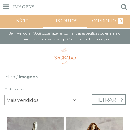
IMAGENS
INÍCIO
PRODUTOS
CARRINHO
0
Bem-vindo(a)! Você pode fazer encomendas específicas ou em maior
quantidade pelo whatsapp. Clique aqui e fale comigo!
Início
/
Imagens
Ordenar por
FILTRAR