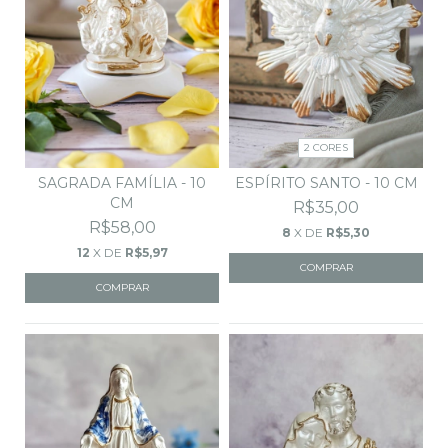
2 CORES
SAGRADA FAMÍLIA - 10
ESPÍRITO SANTO - 10 CM
CM
R$35,00
R$58,00
8
X DE
R$5,30
12
X DE
R$5,97
COMPRAR