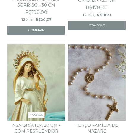
GRÁVIDA - 20 CM
SORRISO - 30 CM
R$178,00
R$198,00
12
X DE
R$18,31
12
X DE
R$20,37
4 CORES
NSA GRÁVIDA 20 CM -
TERÇO FAMÍLIA DE
COM RESPLENDOR
NAZARÉ