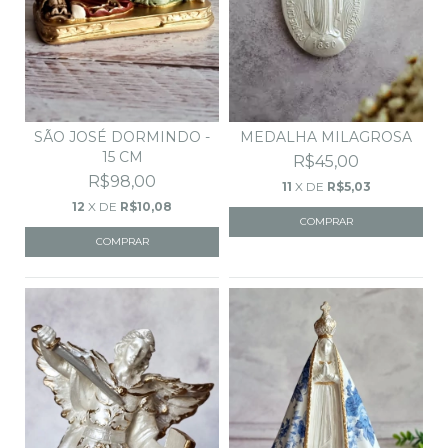
SÃO JOSÉ DORMINDO -
MEDALHA MILAGROSA
15 CM
R$45,00
R$98,00
11
X DE
R$5,03
12
X DE
R$10,08