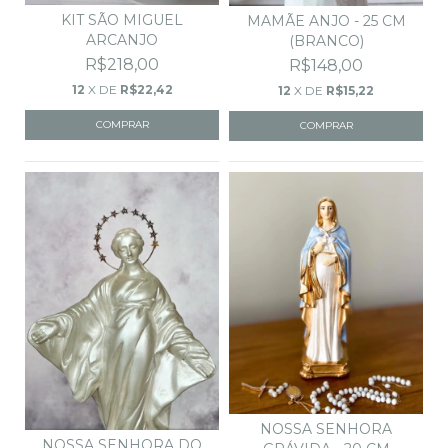
KIT SÃO MIGUEL
MAMÃE ANJO - 25 CM
ARCANJO
(BRANCO)
R$218,00
R$148,00
12
X DE
R$22,42
12
X DE
R$15,22
NOSSA SENHORA
NOSSA SENHORA DO