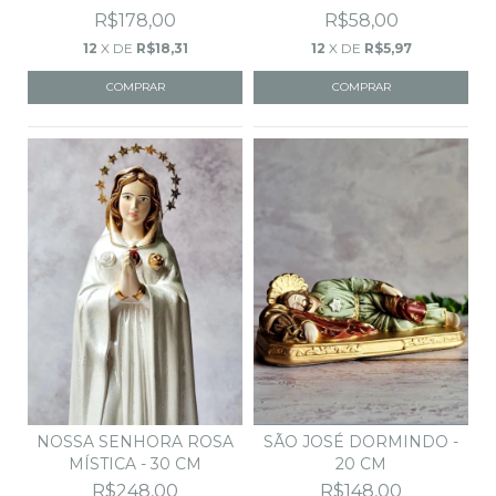
R$178,00
R$58,00
12
X DE
R$18,31
12
X DE
R$5,97
COMPRAR
NOSSA SENHORA ROSA
SÃO JOSÉ DORMINDO -
MÍSTICA - 30 CM
20 CM
R$248,00
R$148,00