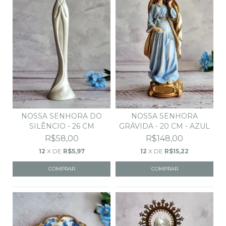
NOSSA SENHORA
NOSSA SENHORA DO
GRÁVIDA - 20 CM - AZUL
SILÊNCIO - 26 CM
R$148,00
R$58,00
12
X DE
R$15,22
12
X DE
R$5,97