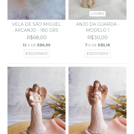
2 CORES
VELA DE SÃO MIGUEL
ANJO DA GUARDA -
ARCANJO - 180 GRS
MODELO 1
R$68,00
R$30,00
12
X DE
R$6,99
7
X DE
R$5,18
ESGOTADO
ESGOTADO