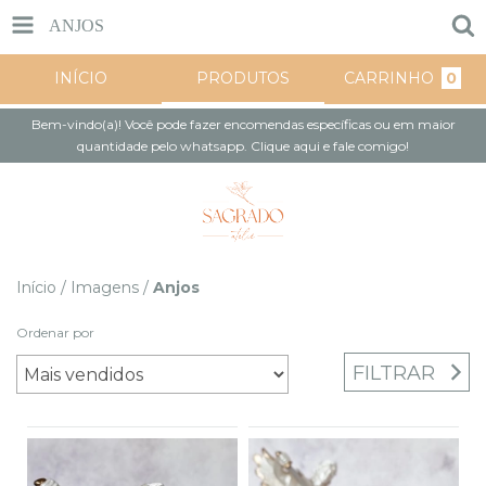
ANJOS
INÍCIO
PRODUTOS
CARRINHO
0
Bem-vindo(a)! Você pode fazer encomendas específicas ou em maior
quantidade pelo whatsapp. Clique aqui e fale comigo!
Início
/
Imagens
/
Anjos
Ordenar por
FILTRAR