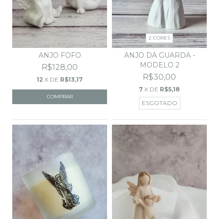
2 CORES
ANJO DA GUARDA -
ANJO FOFO
MODELO 2
R$128,00
R$30,00
12
X DE
R$13,17
7
X DE
R$5,18
ESGOTADO