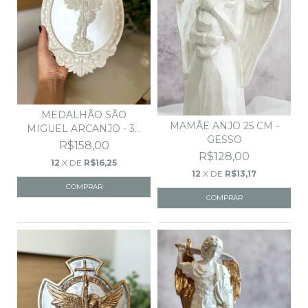
MEDALHÃO SÃO
MAMÃE ANJO 25 CM -
MIGUEL ARCANJO - 30
GESSO
CM
R$158,00
R$128,00
12
X DE
R$16,25
12
X DE
R$13,17
COMPRAR