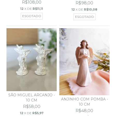
R$108,00
R$98,00
12
X DE
R$11,11
12
X DE
R$10,08
ESGOTADO
ESGOTADO
SÃO MIGUEL ARCANJO -
ANJINHO COM POMBA -
10 CM
10 CM
R$58,00
R$48,00
12
X DE
R$5,97