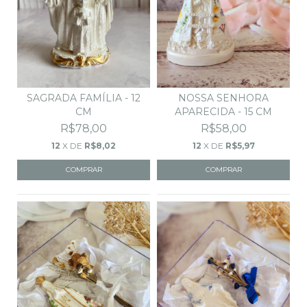
SAGRADA FAMÍLIA - 12
NOSSA SENHORA
CM
APARECIDA - 15 CM
R$78,00
R$58,00
12
X DE
R$8,02
12
X DE
R$5,97