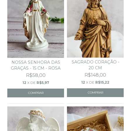
SAGRADO CORAÇÃO -
NOSSA SENHORA DAS
20 CM
GRAÇAS - 15 CM - ROSA
R$148,00
R$58,00
12
X DE
R$15,22
12
X DE
R$5,97