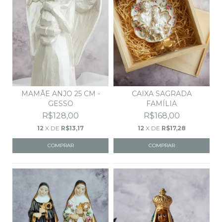
MAMÃE ANJO 25 CM -
CAIXA SAGRADA
GESSO
FAMÍLIA
R$128,00
R$168,00
12
X DE
R$13,17
12
X DE
R$17,28
COMPRAR