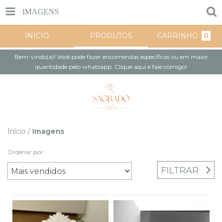
IMAGENS
INÍCIO
PRODUTOS
CARRINHO
0
Bem-vindo(a)! Você pode fazer encomendas específicas ou em maior
quantidade pelo whatsapp. Clique aqui e fale comigo!
Início
/
Imagens
Ordenar por
FILTRAR