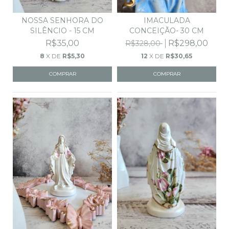
IMACULADA
NOSSA SENHORA DO
CONCEIÇÃO- 30 CM
SILÊNCIO - 15 CM
R$298,00
R$35,00
R$328,00
12
X DE
R$30,65
8
X DE
R$5,30