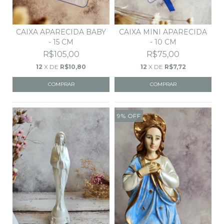
CAIXA APARECIDA BABY
CAIXA MINI APARECIDA
- 15 CM
- 10 CM
R$105,00
R$75,00
12
X DE
R$10,80
12
X DE
R$7,72
9
%
OFF