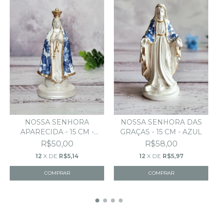
NOSSA SENHORA DAS
NOSSA SENHORA
GRAÇAS - 15 CM - AZUL
APARECIDA - 15 CM -
AZUL
R$58,00
R$50,00
12
X DE
R$5,97
12
X DE
R$5,14