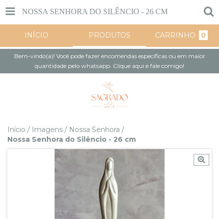
NOSSA SENHORA DO SILÊNCIO - 26 CM
INÍCIO
PRODUTOS
CARRINHO
0
Bem-vindo(a)! Você pode fazer encomendas específicas ou em maior
quantidade pelo whatsapp. Clique aqui e fale comigo!
Início
/
Imagens
/
Nossa Senhora
/
Nossa Senhora do Silêncio - 26 cm