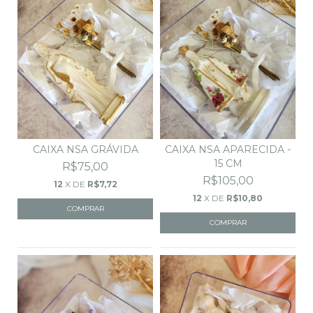
CAIXA NSA GRÁVIDA
CAIXA NSA APARECIDA -
15 CM
R$75,00
R$105,00
12
X DE
R$7,72
12
X DE
R$10,80