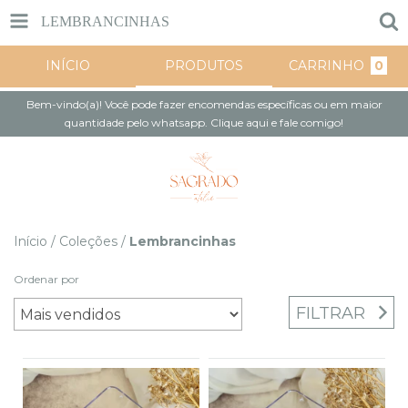
LEMBRANCINHAS
INÍCIO
PRODUTOS
CARRINHO
0
Bem-vindo(a)! Você pode fazer encomendas específicas ou em maior
quantidade pelo whatsapp. Clique aqui e fale comigo!
Início
/
Coleções
/
Lembrancinhas
Ordenar por
FILTRAR