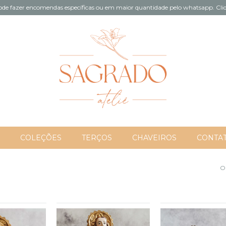
de fazer encomendas específicas ou em maior quantidade pelo whatsapp. Cliq
COLEÇÕES
TERÇOS
CHAVEIROS
CONTA
O