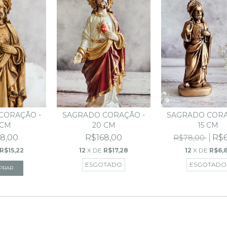
SAGRADO CORA
SAGRADO CORAÇÃO -
CORAÇÃO -
15 CM
20 CM
 CM
R$6
R$168,00
8,00
R$78,00
12
X DE
R$6,
12
X DE
R$17,28
R$15,22
ESGOTADO
ESGOTADO