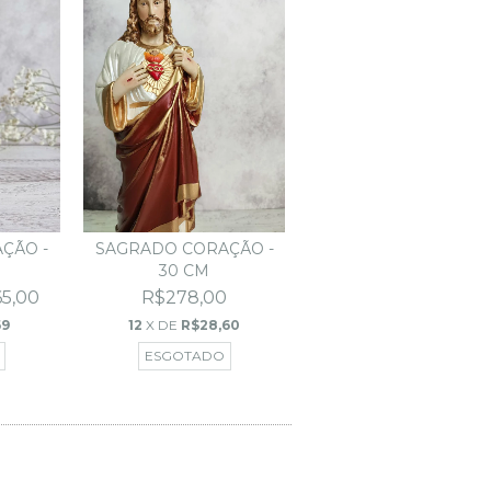
ÇÃO -
SAGRADO CORAÇÃO -
30 CM
5,00
R$278,00
69
12
X DE
R$28,60
ESGOTADO