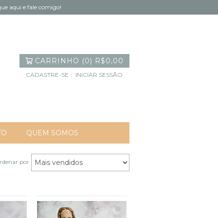
ue aqui e fale comigo!
CARRINHO
(
0
)
R$0,00
CADASTRE-SE
INICIAR SESSÃO
TO
QUEM SOMOS
rdenar por