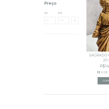
Preço
DE
ATÉ
SAGRADO 
20
R$14
12
X DE