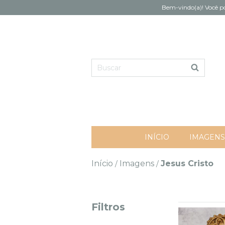
Bem-vindo(a)! Você po
INÍCIO
IMAGENS
Início
Imagens
Jesus Cristo
/
/
Filtros