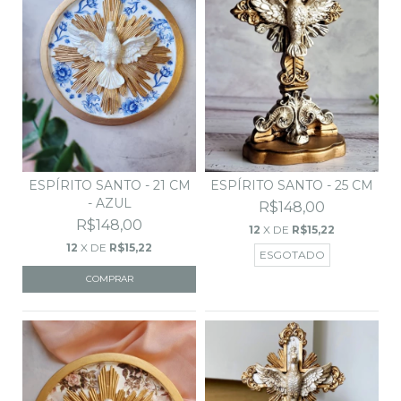
ESPÍRITO SANTO - 21 CM
ESPÍRITO SANTO - 25 CM
- AZUL
R$148,00
R$148,00
12
X DE
R$15,22
12
X DE
R$15,22
ESGOTADO