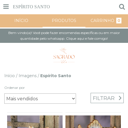
ESPÍRITO SANTO
INÍCIO
PRODUTOS
CARRINHO
0
Bem-vindo(a)! Você pode fazer encomendas específicas ou em maior
quantidade pelo whatsapp. Clique aqui e fale comigo!
Início
/
Imagens
/
Espírito Santo
Ordenar por
FILTRAR