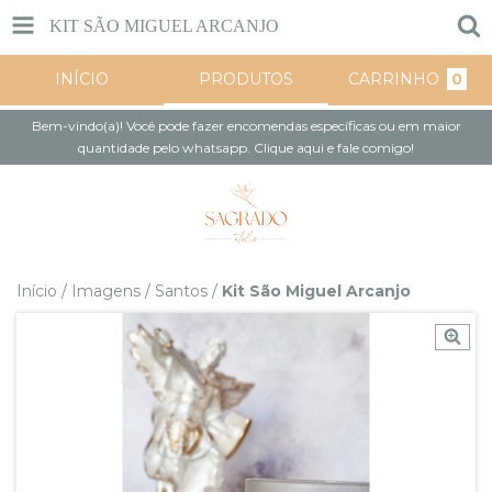
KIT SÃO MIGUEL ARCANJO
INÍCIO
PRODUTOS
CARRINHO
0
Bem-vindo(a)! Você pode fazer encomendas específicas ou em maior
quantidade pelo whatsapp. Clique aqui e fale comigo!
Início
/
Imagens
/
Santos
/
Kit São Miguel Arcanjo