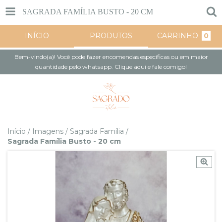
SAGRADA FAMÍLIA BUSTO - 20 CM
INÍCIO
PRODUTOS
CARRINHO
0
Bem-vindo(a)! Você pode fazer encomendas específicas ou em maior
quantidade pelo whatsapp. Clique aqui e fale comigo!
Início
/
Imagens
/
Sagrada Família
/
Sagrada Família Busto - 20 cm