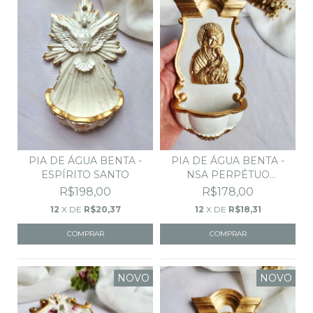
PIA DE ÁGUA BENTA -
PIA DE ÁGUA BENTA -
ESPÍRITO SANTO
NSA PERPÉTUO
SOCORRO
R$198,00
R$178,00
12
X DE
R$20,37
12
X DE
R$18,31
NOVO
NOVO