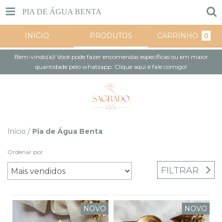
PIA DE ÁGUA BENTA
INÍCIO
PRODUTOS
CARRINHO
0
Bem-vindo(a)! Você pode fazer encomendas específicas ou em maior
quantidade pelo whatsapp. Clique aqui e fale comigo!
Início
/
Pia de Água Benta
Ordenar por
FILTRAR
NOVO
NOVO