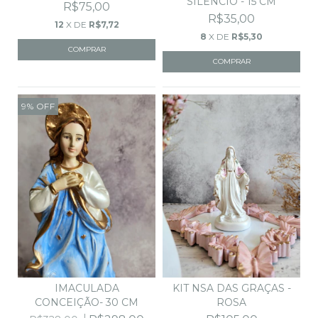
SILÊNCIO - 15 CM
R$75,00
R$35,00
12
X DE
R$7,72
8
X DE
R$5,30
9
%
OFF
IMACULADA
KIT NSA DAS GRAÇAS -
CONCEIÇÃO- 30 CM
ROSA