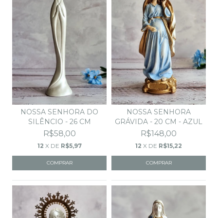
NOSSA SENHORA
NOSSA SENHORA DO
GRÁVIDA - 20 CM - AZUL
SILÊNCIO - 26 CM
R$148,00
R$58,00
12
X DE
R$15,22
12
X DE
R$5,97