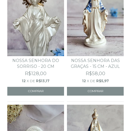
NOSSA SENHORA DAS
NOSSA SENHORA DO
GRAÇAS - 15 CM - AZUL
SORRISO - 20 CM
R$58,00
R$128,00
12
X DE
R$5,97
12
X DE
R$13,17