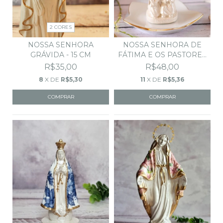
2 CORES
NOSSA SENHORA
NOSSA SENHORA DE
GRÁVIDA - 15 CM
FÁTIMA E OS PASTORES
-...
R$35,00
R$48,00
8
X DE
R$5,30
11
X DE
R$5,36
COMPRAR