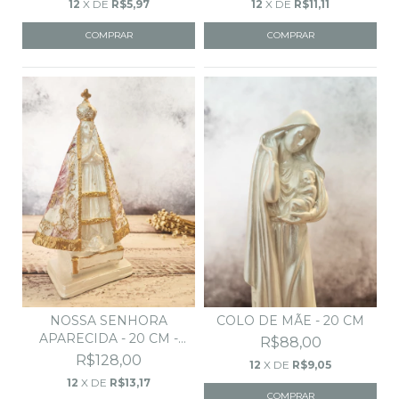
12
X DE
R$5,97
12
X DE
R$11,11
NOSSA SENHORA
COLO DE MÃE - 20 CM
APARECIDA - 20 CM -
R$88,00
BORDAD...
R$128,00
12
X DE
R$9,05
12
X DE
R$13,17