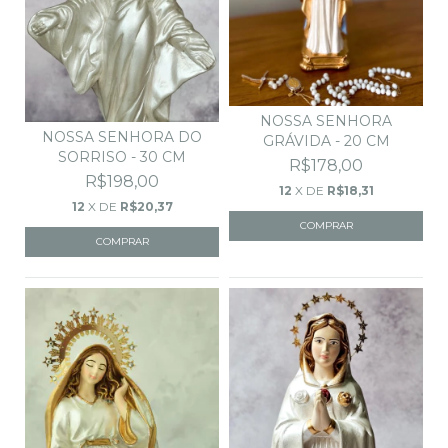
NOSSA SENHORA
NOSSA SENHORA DO
GRÁVIDA - 20 CM
SORRISO - 30 CM
R$178,00
R$198,00
12
X DE
R$18,31
12
X DE
R$20,37