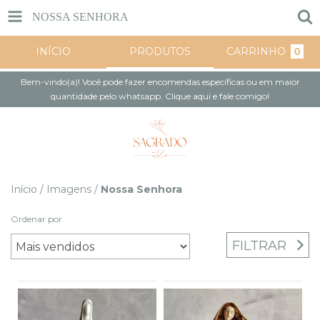
NOSSA SENHORA
INÍCIO
PRODUTOS
CARRINHO
0
Bem-vindo(a)! Você pode fazer encomendas específicas ou em maior
quantidade pelo whatsapp. Clique aqui e fale comigo!
Início
/
Imagens
/
Nossa Senhora
Ordenar por
FILTRAR