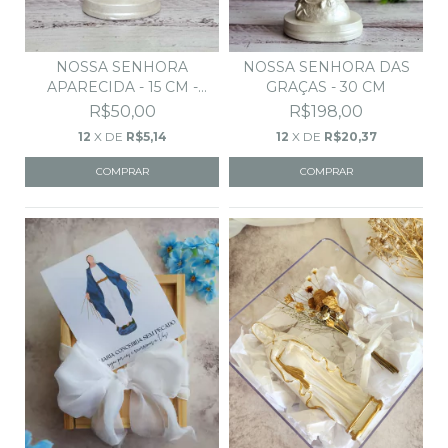
NOSSA SENHORA
NOSSA SENHORA DAS
APARECIDA - 15 CM -
GRAÇAS - 30 CM
AZUL
R$50,00
R$198,00
12
X DE
R$5,14
12
X DE
R$20,37