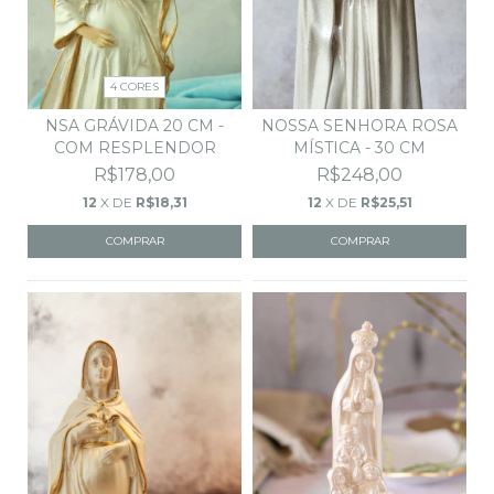
4 CORES
NSA GRÁVIDA 20 CM -
NOSSA SENHORA ROSA
COM RESPLENDOR
MÍSTICA - 30 CM
R$178,00
R$248,00
12
X DE
R$18,31
12
X DE
R$25,51
COMPRAR