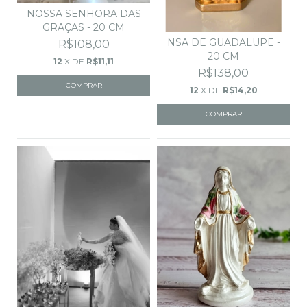
NOSSA SENHORA DAS
GRAÇAS - 20 CM
NSA DE GUADALUPE -
R$108,00
20 CM
12
X DE
R$11,11
R$138,00
12
X DE
R$14,20