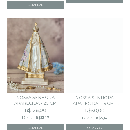
NOSSA SENHORA
NOSSA SENHORA
APARECIDA - 20 CM
APARECIDA - 15 CM -
ROSA
R$128,00
R$50,00
12
X DE
R$13,17
12
X DE
R$5,14