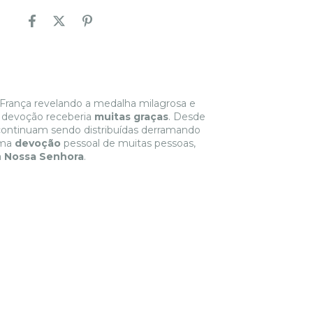
rança revelando a medalha milagrosa e
 devoção receberia
muitas graças
. Desde
continuam sendo distribuídas derramando
Uma
devoção
pessoal de muitas pessoas,
a
Nossa Senhora
.