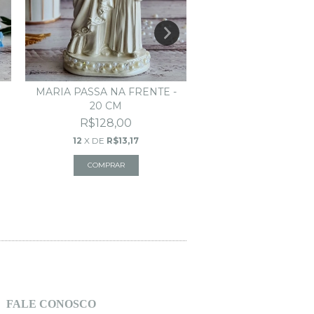
MARIA PASSA NA FRENTE -
NOSSA SENHO
20 CM
APARECIDA - 2
R$128,00
R$128,00
12
X DE
R$13,17
12
X DE
R$13,17
FALE CONOSCO