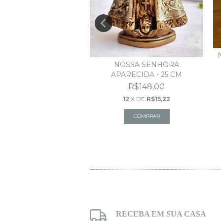
2 CORES
SENHORA GRÁVIDA -
NOSSA SENHORA
15 CM
APARECIDA - 25 CM
R$35,00
R$148,00
8
X DE
R$5,30
12
X DE
R$15,22
COMPRAR
RECEBA EM SUA CASA