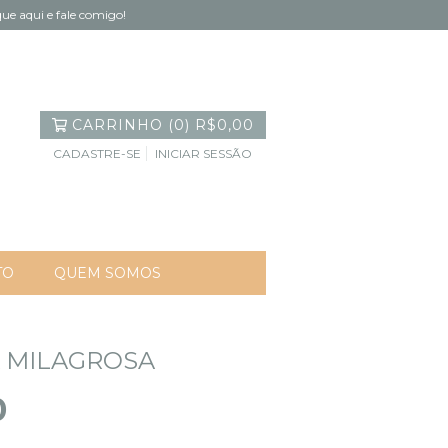
ue aqui e fale comigo!
CARRINHO
(
0
)
R$0,00
CADASTRE-SE
INICIAR SESSÃO
TO
QUEM SOMOS
 MILAGROSA
0