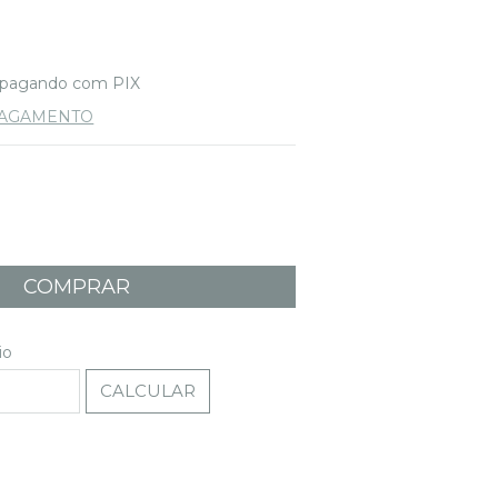
pagando com PIX
PAGAMENTO
ALTERAR CEP
EP:
io
CALCULAR