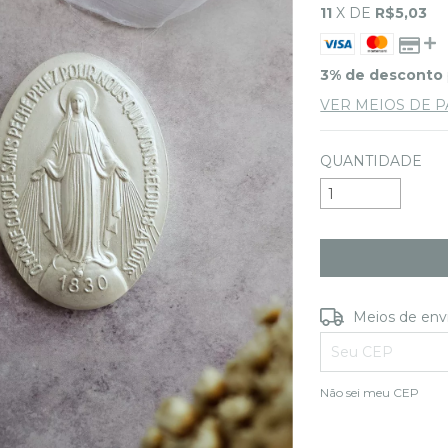
11
X DE
R$5,03
3% de desconto
VER MEIOS DE 
QUANTIDADE
Entregas para o C
Meios de env
Não sei meu CEP