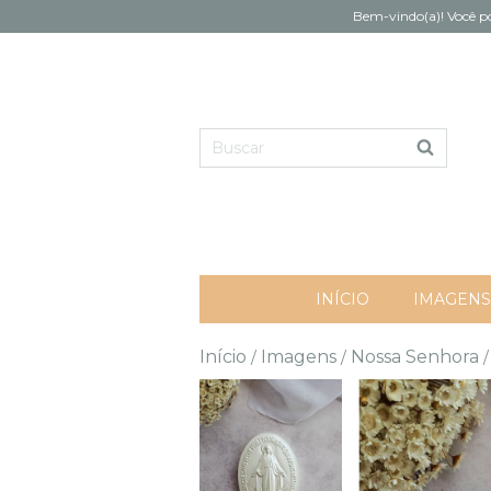
Bem-vindo(a)! Você po
INÍCIO
IMAGENS
Início
Imagens
Nossa Senhora
/
/
/