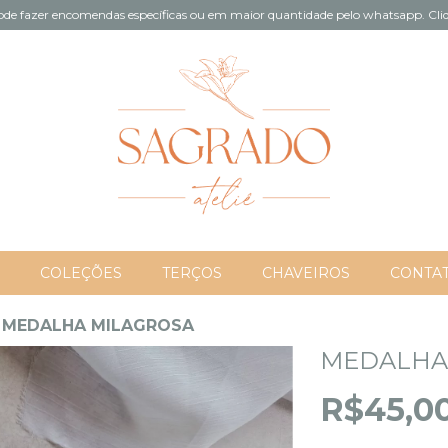
de fazer encomendas específicas ou em maior quantidade pelo whatsapp. Cliq
COLEÇÕES
TERÇOS
CHAVEIROS
CONTA
MEDALHA MILAGROSA
MEDALHA
R$45,0