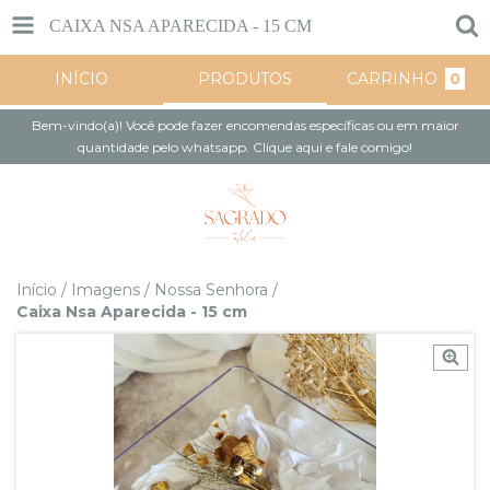
CAIXA NSA APARECIDA - 15 CM
INÍCIO
PRODUTOS
CARRINHO
0
Bem-vindo(a)! Você pode fazer encomendas específicas ou em maior
quantidade pelo whatsapp. Clique aqui e fale comigo!
Início
/
Imagens
/
Nossa Senhora
/
Caixa Nsa Aparecida - 15 cm