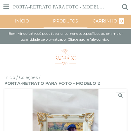
PORTA-RETRATO PARA FOTO - MODELO 2
INÍCIO
PRODUTOS
CARRINHO
0
Bem-vindo(a)! Você pode fazer encomendas específicas ou em maior
quantidade pelo whatsapp. Clique aqui e fale comigo!
Início
/
Coleções
/
PORTA-RETRATO PARA FOTO - MODELO 2