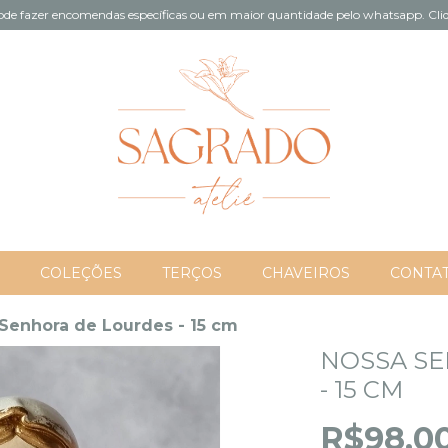
de fazer encomendas específicas ou em maior quantidade pelo whatsapp. Cliq
COLEÇÕES
TERÇOS
CHAVEIROS
CONTA
Senhora de Lourdes - 15 cm
NOSSA S
- 15 CM
R$98,0