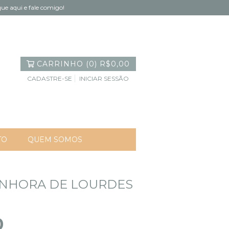
ue aqui e fale comigo!
CARRINHO
(
0
)
R$0,00
CADASTRE-SE
INICIAR SESSÃO
TO
QUEM SOMOS
ENHORA DE LOURDES
0