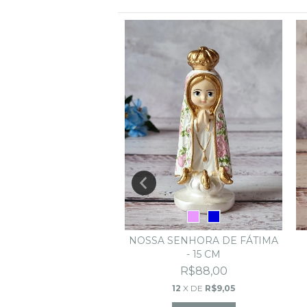
+1
SA SENHORA DAS
NOSSA SENHORA DE FÁTIMA
RAÇAS - 15 CM
- 15 CM
R$98,00
R$88,00
12
X DE
R$10,08
12
X DE
R$9,05