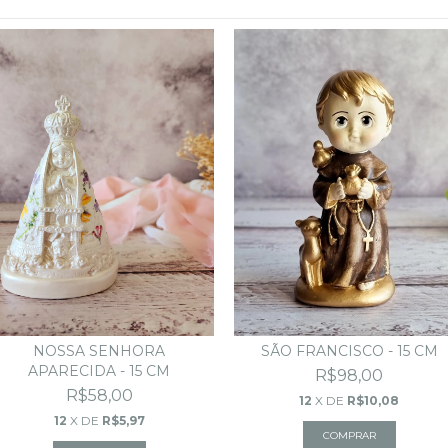
SÃO FRANCISCO - 15 CM
NOSSA SENHORA
APARECIDA - 15 CM
R$98,00
R$58,00
12
X DE
R$10,08
12
X DE
R$5,97