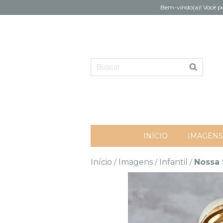
Bem-vindo(a)! Você po
INÍCIO
IMAGENS
Início
Imagens
Infantil
Nossa 
/
/
/